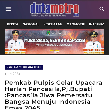
BERITA
NASIONAL
KESEHATAN
OTOMOTIF
INTERNASIO
KABUPATEN PULANG PISAU
1 Juni 2024
Pemkab Pulpis Gelar Upacara
Harlah Pancasila,Pj.Bupati
:Pancasila Jiwa Pemersatu
Bangsa Menuju Indonesia
Emas 2045