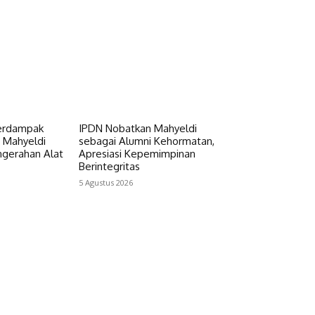
Terdampak
IPDN Nobatkan Mahyeldi
r Mahyeldi
sebagai Alumni Kehormatan,
ngerahan Alat
Apresiasi Kepemimpinan
Berintegritas
5 Agustus 2026