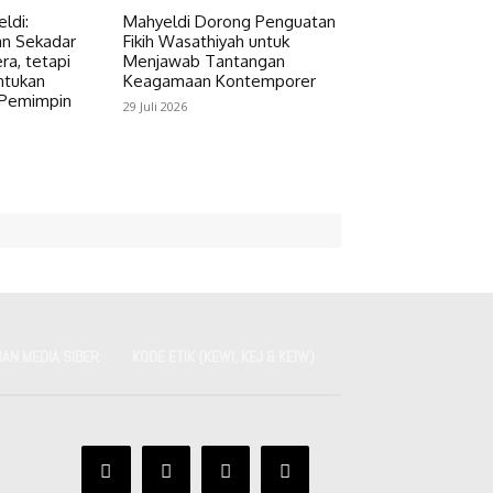
ldi:
Mahyeldi Dorong Penguatan
an Sekadar
Fikih Wasathiyah untuk
ra, tetapi
Menjawab Tantangan
tukan
Keagamaan Kontemporer
 Pemimpin
29 Juli 2026
AN MEDIA SIBER
KODE ETIK (KEWI, KEJ & KEIW)