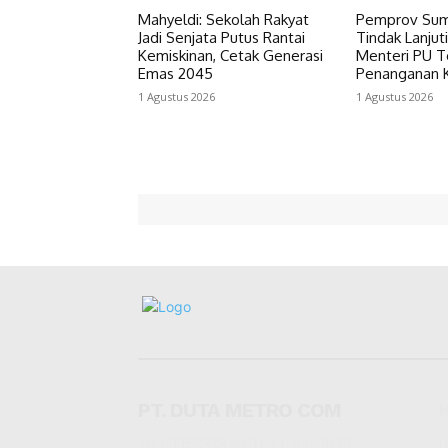
Mahyeldi: Sekolah Rakyat
Pemprov Sum
Jadi Senjata Putus Rantai
Tindak Lanjut
Kemiskinan, Cetak Generasi
Menteri PU T
Emas 2045
Penanganan 
1 Agustus 2026
1 Agustus 2026
PT. DUTA METRO COM
AHU-0053379.AH.01.11.thn 2020
r