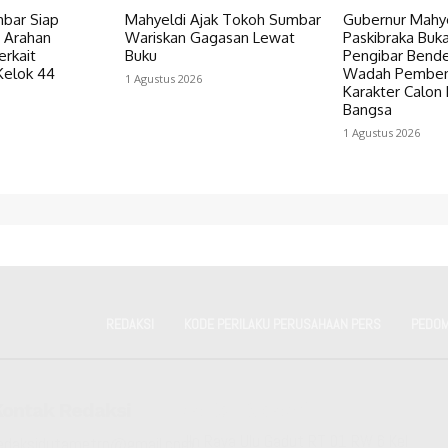
bar Siap
Mahyeldi Ajak Tokoh Sumbar
Gubernur Mahye
i Arahan
Wariskan Gagasan Lewat
Paskibraka Buk
erkait
Buku
Pengibar Bende
Kelok 44
Wadah Pemben
1 Agustus 2026
Karakter Calon
Bangsa
1 Agustus 2026
REDAKSI
KODE PERILAKU PERUSAHAAN PERS
PEDOM
Kontak Redaksi
Kantor Redaksi
Jln Raya Ulu Gadut RT 01 RW 6 Kel
edaksidutametro@gmail.com