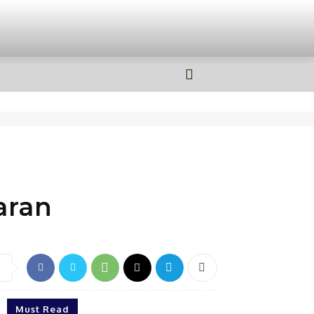
OLAHRAGA
MORE
aran
Must Read