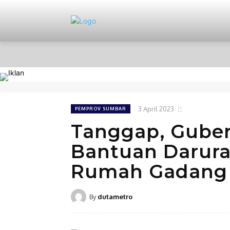
HOME
NASIONAL
PERISTIWA
3 April 2023
PEMPROV SUMBAR
Tanggap, Guber
Bantuan Darura
Rumah Gadang 
By
dutametro