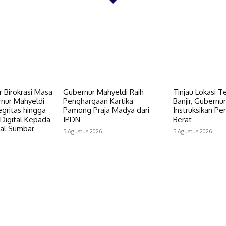
 Birokrasi Masa
Gubernur Mahyeldi Raih
Tinjau Lokasi 
nur Mahyeldi
Penghargaan Kartika
Banjir, Gubernu
gritas hingga
Pamong Praja Madya dari
Instruksikan Pe
 Digital Kepada
IPDN
Berat
sal Sumbar
5 Agustus 2026
5 Agustus 2026