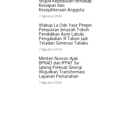
Wujud Kepedulian terhadap
Kesiapan dan
Kesejahteraan Anggota
7 Agustus 2026
Wabup La Ode Yasir Pimpin
Pelepasan Jenazah Tokoh
Pendidikan Asrin Lahuki,
Pengabdian 31 Tahun Jadi
Teladan Generasi Taliabu
7 Agustus 2026
Menteri Nusron Ajak
BPKAD dan IPPAT Se-
Jateng Perkuat Sinergi
Wujudkan Transformasi
Layanan Pertanahan
7 Agustus 2026