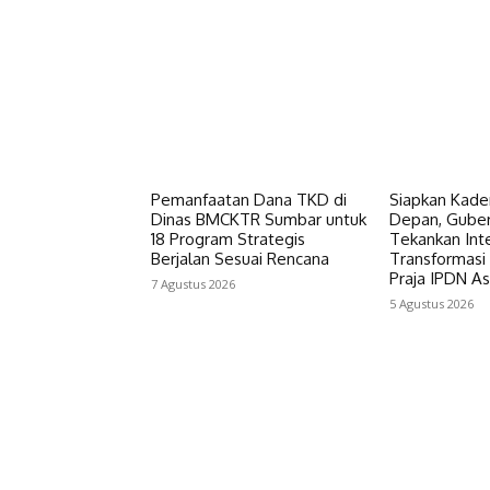
Pemanfaatan Dana TKD di
Siapkan Kader
Dinas BMCKTR Sumbar untuk
Depan, Guber
18 Program Strategis
Tekankan Inte
Berjalan Sesuai Rencana
Transformasi
Praja IPDN A
7 Agustus 2026
5 Agustus 2026