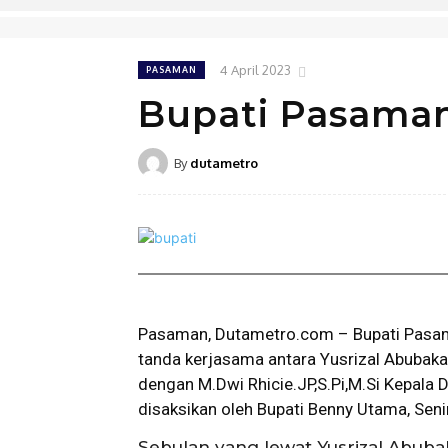
4 April 2023
PASAMAN
Bupati Pasama
By
dutametro
Pasaman, Dutametro.com – Bupati Pasa
tanda kerjasama antara Yusrizal Abubaka
dengan M.Dwi Rhicie.JP,S.Pi,M.Si Kepala
disaksikan oleh Bupati Benny Utama, Sen
Sebulan yang lewat Yusrizal Abub