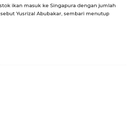
stok ikan masuk ke Singapura dengan jumlah
 sebut Yusrizal Abubakar, sembari menutup
witter
WhatsApp
Surel
Telegram