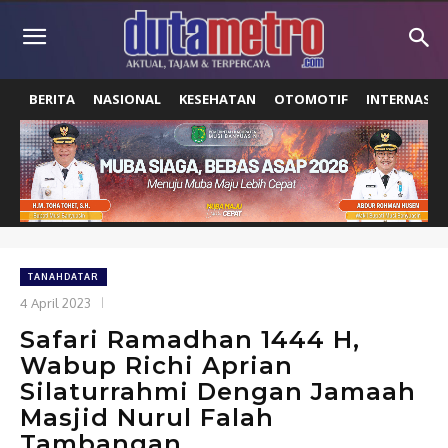
BERITA
NASIONAL
KESEHATAN
OTOMOTIF
INTERNASIO
TANAHDATAR
4 April 2023
Safari Ramadhan 1444 H,
Wabup Richi Aprian
Silaturrahmi Dengan Jamaah
Masjid Nurul Falah
Tambangan