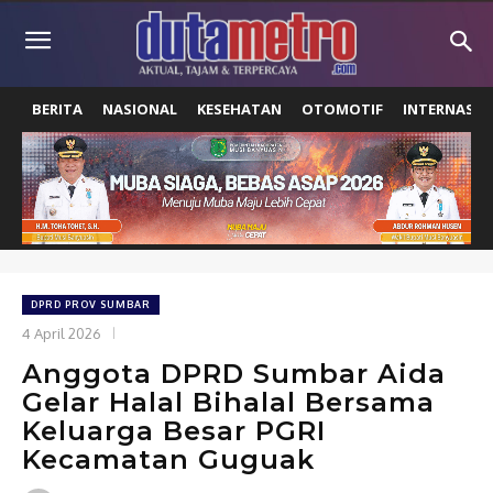
BERITA
NASIONAL
KESEHATAN
OTOMOTIF
INTERNASIO
DPRD PROV SUMBAR
4 April 2026
Anggota DPRD Sumbar Aida
Gelar Halal Bihalal Bersama
Keluarga Besar PGRI
Kecamatan Guguak