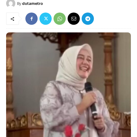
By
dutametro