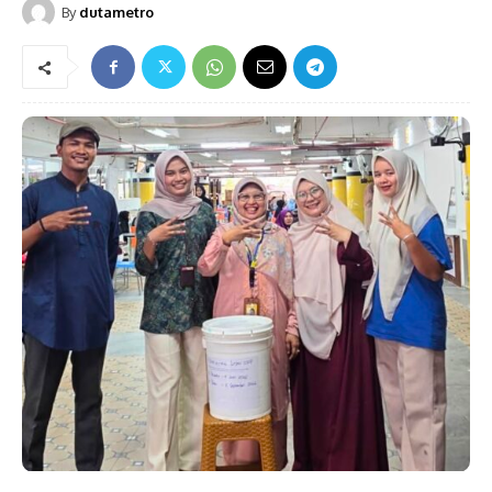
By
dutametro