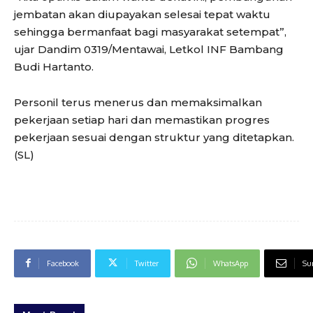
jembatan akan diupayakan selesai tepat waktu
sehingga bermanfaat bagi masyarakat setempat”,
ujar Dandim 0319/Mentawai, Letkol INF Bambang
Budi Hartanto.
Personil terus menerus dan memaksimalkan
pekerjaan setiap hari dan memastikan progres
pekerjaan sesuai dengan struktur yang ditetapkan.
(SL)
Facebook
Twitter
WhatsApp
Sur