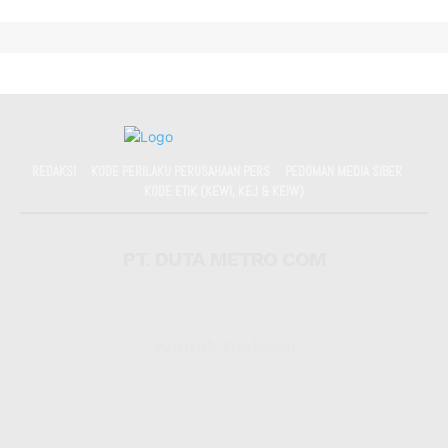
REDAKSI
KODE PERILAKU PERUSAHAAN PERS
PEDOMAN MEDIA SIBER
KODE ETIK (KEWI, KEJ & KEIW)
PT. DUTA METRO COM
AHU-0053379.AH.01.11.thn 2020 Terverifikasi Dewan Pers
Kontak Redaksi
redaksidutametro@gmail.com
Kantor Redaksi