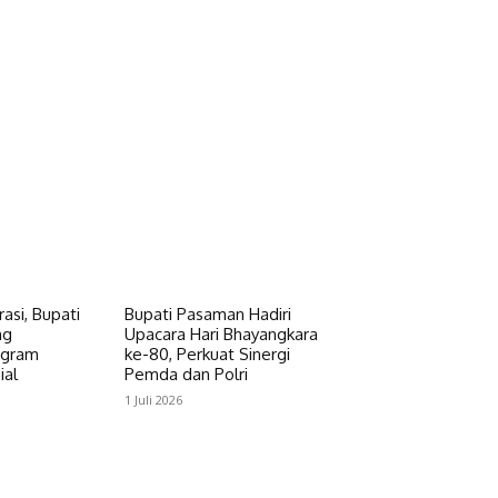
asi, Bupati
Bupati Pasaman Hadiri
ng
Upacara Hari Bhayangkara
ogram
ke-80, Perkuat Sinergi
ial
Pemda dan Polri
1 Juli 2026