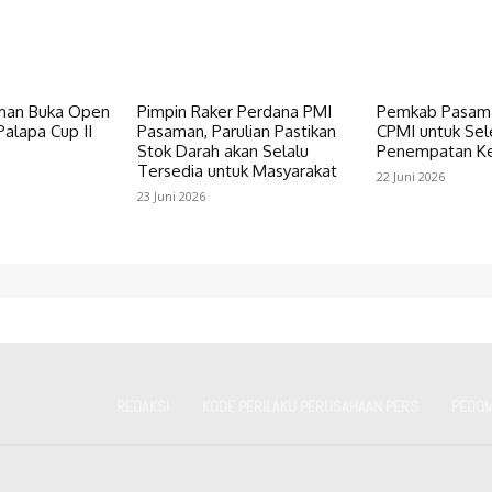
an Buka Open
Pimpin Raker Perdana PMI
Pemkab Pasama
alapa Cup II
Pasaman, Parulian Pastikan
CPMI untuk Sel
Stok Darah akan Selalu
Penempatan Ke
Tersedia untuk Masyarakat
22 Juni 2026
23 Juni 2026
REDAKSI
KODE PERILAKU PERUSAHAAN PERS
PEDOM