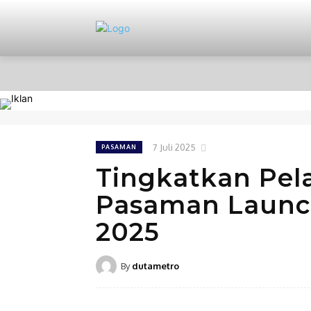
HOME
NASIONAL
PERISTIWA
7 Juli 2025
PASAMAN
Tingkatkan Pel
Pasaman Launch
2025
By
dutametro