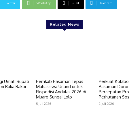
Twitter
WhatsApp
Surel
Telegram
Related News
gi Umat, Bupati
Pemkab Pasaman Lepas
Perkuat Kolabor
i Buka Rakor
Mahasiswa Unand untuk
Pasaman Doro
Ekspedisi Andalas 2026 di
Percepatan Pr
Muaro Sungai Lolo
Perhutanan Sos
5 Juli 2026
2 Juli 2026