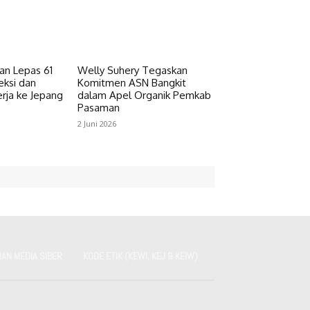
n Lepas 61
Welly Suhery Tegaskan
eksi dan
Komitmen ASN Bangkit
rja ke Jepang
dalam Apel Organik Pemkab
Pasaman
2 Juni 2026
AN MEDIA SIBER
KODE ETIK (KEWI, KEJ & KEIW)