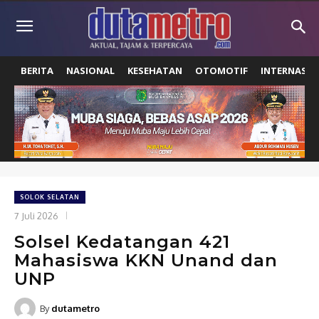
BERITA
NASIONAL
KESEHATAN
OTOMOTIF
INTERNASIO
SOLOK SELATAN
7 Juli 2026
Solsel Kedatangan 421
Mahasiswa KKN Unand dan
UNP
By
dutametro