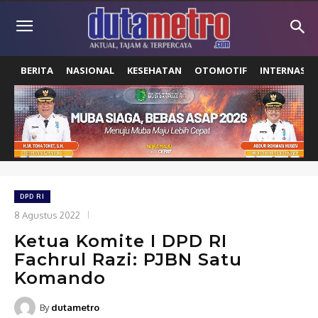
BERITA
NASIONAL
KESEHATAN
OTOMOTIF
INTERNASIO
DPD RI
8 Agustus 2022
Ketua Komite I DPD RI
Fachrul Razi: PJBN Satu
Komando
By
dutametro