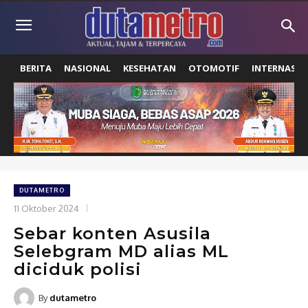
BERITA
NASIONAL
KESEHATAN
OTOMOTIF
INTERNASIO
DUTAMETRO
11 Oktober 2024
Sebar konten Asusila
Selebgram MD alias ML
diciduk polisi
By
dutametro