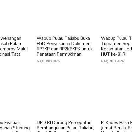
Kewenangan
Wabup Pulau Taliabu Buka
Wabup Pulau Ta
mkab Pulau
FGD Penyusunan Dokumen
Turnamen Sepa
Pemprov Malut
RP3KP dan RP2KPKPK untuk
Kecamatan Le
inasi Tata
Penataan Permukiman
HUT ke-81 RI
6 Agustus 2026
6 Agustus 2026
u Evaluasi
DPD RI Dorong Percepatan
Pj Kades Hasri R
ganan Stunting,
Pembangunan Pulau Taliabu,
Jumat Bersih, 