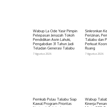
Wabup La Ode Yasir Pimpin
Sinkronkan 
Pelepasan Jenazah Tokoh
Perizinan, Pe
Pendidikan Asrin Lahuki,
Taliabu dan 
Pengabdian 31 Tahun Jadi
Perkuat Koord
Teladan Generasi Taliabu
Ruang
7 Agustus 2026
7 Agustus 2026
Pemkab Pulau Taliabu Siap
Wabup Taliab
Kawal Program Prioritas
Kinerja Penan