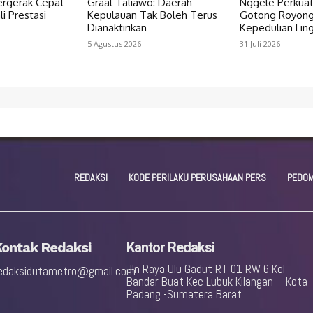
rgerak Cepat
Graal Taliawo: Daerah
Nggele Perkua
i Prestasi
Kepulauan Tak Boleh Terus
Gotong Royong
Dianaktirikan
Kepedulian Lin
5 Agustus 2026
31 Juli 2026
REDAKSI
KODE PERILAKU PERUSAHAAN PERS
PEDOM
Kontak Redaksi
Kantor Redaksi
Jln Raya Ulu Gadut RT 01 RW 6 Kel
edaksidutametro@gmail.com
Bandar Buat Kec Lubuk Kilangan – Kota
Padang -Sumatera Barat