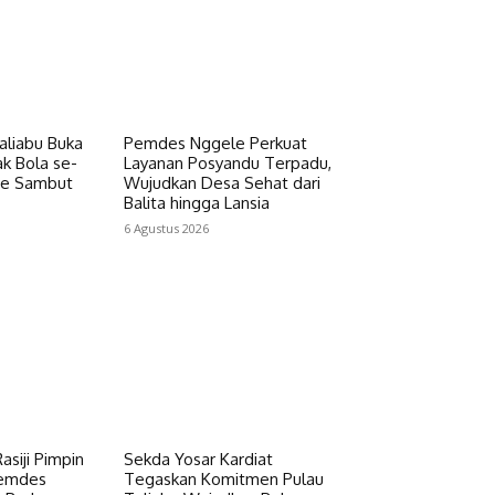
liabu Buka
Pemdes Nggele Perkuat
k Bola se-
Layanan Posyandu Terpadu,
de Sambut
Wujudkan Desa Sehat dari
Balita hingga Lansia
6 Agustus 2026
asiji Pimpin
Sekda Yosar Kardiat
Pemdes
Tegaskan Komitmen Pulau