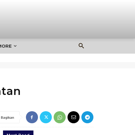
MORE
atan
Bagikan