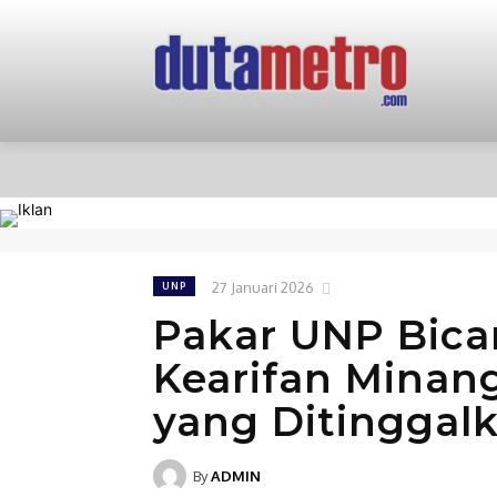
HOME
NASIONAL
PERISTIWA
27 Januari 2026
UNP
Pakar UNP Bicar
Kearifan Minan
yang Ditinggal
By
ADMIN