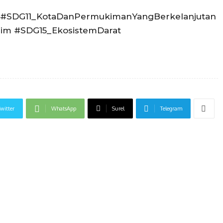
k #SDG11_KotaDanPermukimanYangBerkelanjutan
im #SDG15_EkosistemDarat
witter
WhatsApp
Surel
Telegram