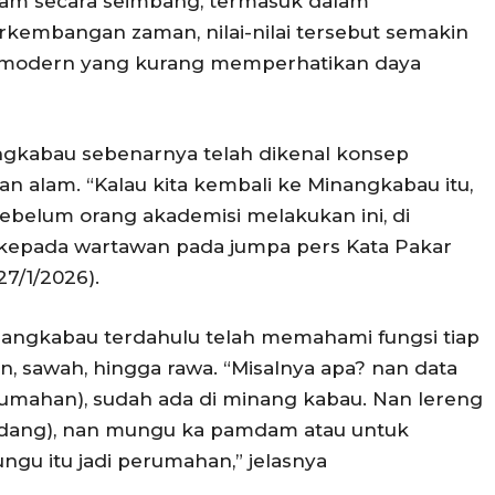
am secara seimbang, termasuk dalam
erkembangan zaman, nilai-nilai tersebut semakin
 modern yang kurang memperhatikan daya
angkabau sebenarnya telah dikenal konsep
n alam. “Kalau kita kembali ke Minangkabau itu,
ebelum orang akademisi melakukan ini, di
 kepada wartawan pada jumpa pers Kata Pakar
7/1/2026).
angkabau terdahulu telah memahami fungsi tiap
n, sawah, hingga rawa. “Misalnya apa? nan data
rumahan), sudah ada di minang kabau. Nan lereng
 ladang), nan mungu ka pamdam atau untuk
gu itu jadi perumahan,” jelasnya