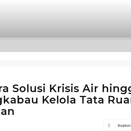
OPINI
INTERNASIONAL
HIBURAN
POLITIK
a Solusi Krisis Air hing
gkabau Kelola Tata Ru
kan
Bagikan