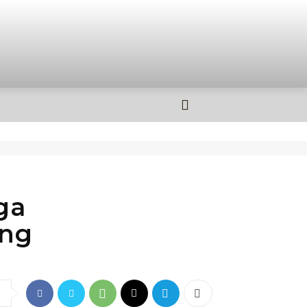
OLAHRAGA
MORE
ga
ang