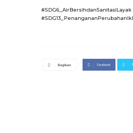
#SDG6_AirBersihdanSanitasiLaya
#SDG13_PenangananPerubahanIkl
Facebook
T
Bagikan