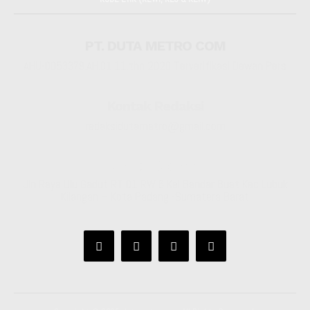
PT. DUTA METRO COM
AHU-0053379.AH.01.11.thn 2020 Terverifikasi Dewan Pers
Kontak Redaksi
redaksidutametro@gmail.com
Kantor Redaksi
Jln Raya Ulu Gadut RT 01 RW 6 Kel Bandar Buat Kec Lubuk
Kilangan – Kota Padang -Sumatera Barat