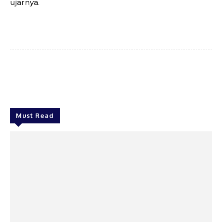
ujarnya.
Facebook
Twitter
WhatsApp
Surel
Must Read