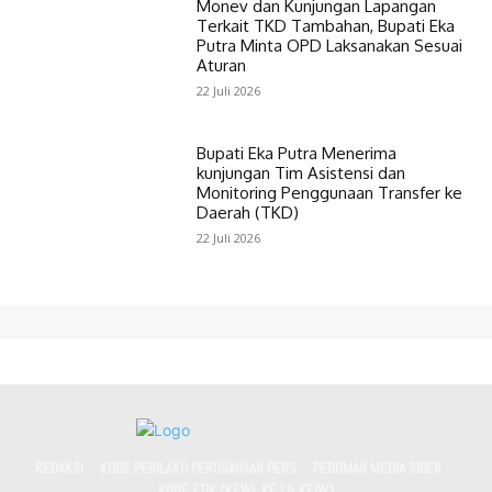
Monev dan Kunjungan Lapangan
Terkait TKD Tambahan, Bupati Eka
Putra Minta OPD Laksanakan Sesuai
Aturan
22 Juli 2026
Bupati Eka Putra Menerima
kunjungan Tim Asistensi dan
Monitoring Penggunaan Transfer ke
Daerah (TKD)
22 Juli 2026
REDAKSI
KODE PERILAKU PERUSAHAAN PERS
PEDOMAN MEDIA SIBER
KODE ETIK (KEWI, KEJ & KEIW)