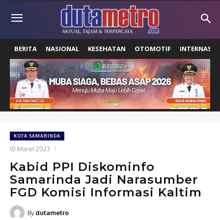
BERITA
NASIONAL
KESEHATAN
OTOMOTIF
INTERNASIO
KOTA SAMARINDA
10 Maret 2023
Kabid PPI Diskominfo
Samarinda Jadi Narasumber
FGD Komisi Informasi Kaltim
By
dutametro