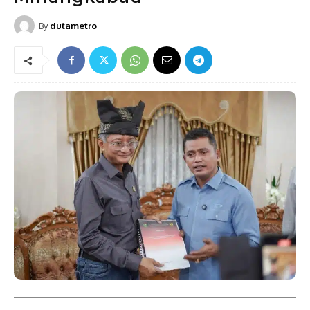
By
dutametro