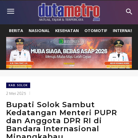
BERITA
NASIONAL
KESEHATAN
OTOMOTIF
INTERNASIO
KAB. SOLOK
2 Mei 2025
Bupati Solok Sambut
Kedatangan Menteri PUPR
dan Anggota DPR RI di
Bandara Internasional
Minangkabau