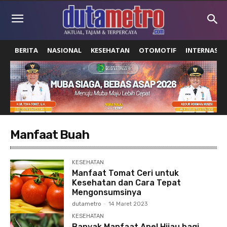
BERITA
NASIONAL
KESEHATAN
OTOMOTIF
INTERNASIO
Manfaat Buah
KESEHATAN
Manfaat Tomat Ceri untuk
Kesehatan dan Cara Tepat
Mengonsumsinya
dutametro
-
14 Maret 2023
KESEHATAN
Banyak Manfaat Apel Hijau bagi