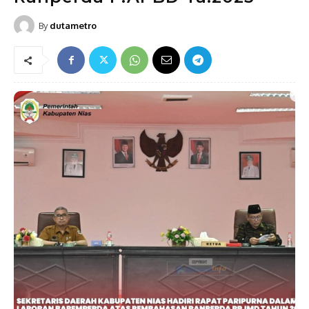
By
dutametro