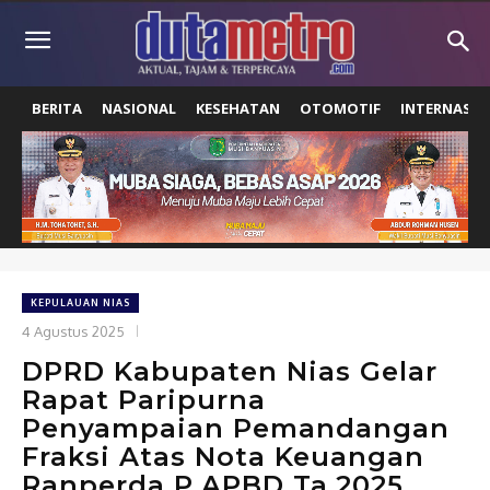
BERITA
NASIONAL
KESEHATAN
OTOMOTIF
INTERNASIO
KEPULAUAN NIAS
4 Agustus 2025
DPRD Kabupaten Nias Gelar
Rapat Paripurna
Penyampaian Pemandangan
Fraksi Atas Nota Keuangan
Ranperda P.APBD Ta.2025