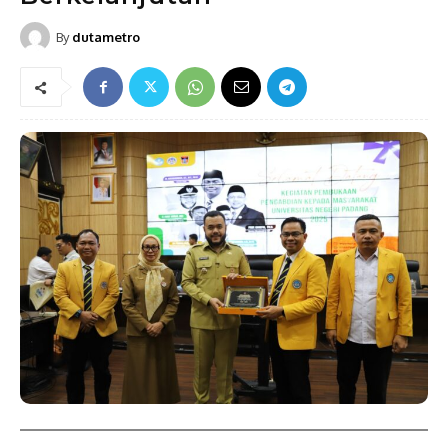
By
dutametro