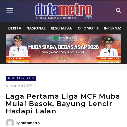
BERITA
NASIONAL
KESEHATAN
OTOMOTIF
INTERNASIO
MUSI BANYUASIN
6 Februari 2022
Laga Pertama Liga MCF Muba
Mulai Besok, Bayung Lencir
Hadapi Lalan
By
dutametro