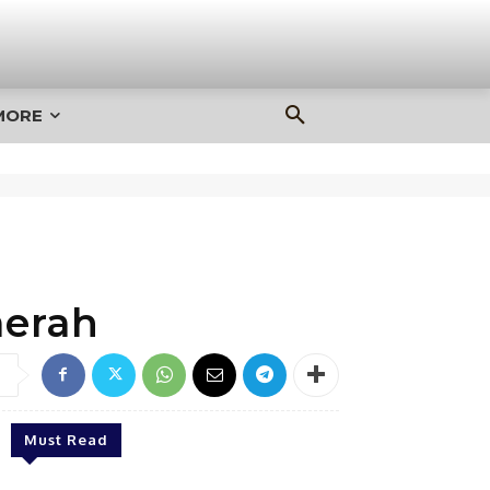
MORE
erah
Must Read