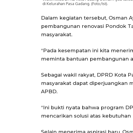
di Kelurahan Pasa Gadang. (Foto/Ist).
Dalam kegiatan tersebut, Osman A
pembangunan renovasi Pondok Tah
masyarakat.
“Pada kesempatan ini kita menerim
meminta bantuan pembangunan atap 
Sebagai wakil rakyat, DPRD Kota
masyarakat dapat diperjuangkan m
APBD.
“Ini bukti nyata bahwa program D
mencarikan solusi atas kebutuhan 
Selain menerima aspirasi baru, 