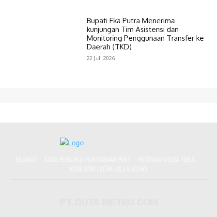
Bupati Eka Putra Menerima
kunjungan Tim Asistensi dan
Monitoring Penggunaan Transfer ke
Daerah (TKD)
22 Juli 2026
REDAKSI
KODE PERILAKU PERUSAHAAN PERS
PEDOMAN MEDIA SIBER
KODE ETIK (KEWI, KEJ & KEIW)
PT. DUTA METRO COM
AHU-0053379.AH.01.11.thn 2020 Terverifikasi Dewan Pers