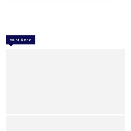
Facebook
Twitter
WhatsApp
Sur
Must Read