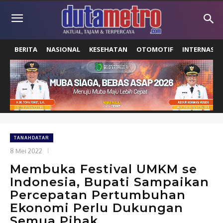
BERITA
NASIONAL
KESEHATAN
OTOMOTIF
INTERNASIO
TANAHDATAR
8 Mei 2022
Membuka Festival UMKM se
Indonesia, Bupati Sampaikan
Percepatan Pertumbuhan
Ekonomi Perlu Dukungan
Semua Pihak