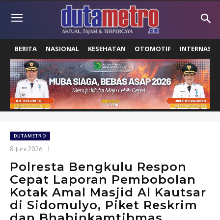
BERITA
NASIONAL
KESEHATAN
OTOMOTIF
INTERNASIO
DUTAMETRO
8 Juni 2026
Polresta Bengkulu Respon
Cepat Laporan Pembobolan
Kotak Amal Masjid Al Kautsar
di Sidomulyo, Piket Reskrim
dan Bhabinkamtibmas