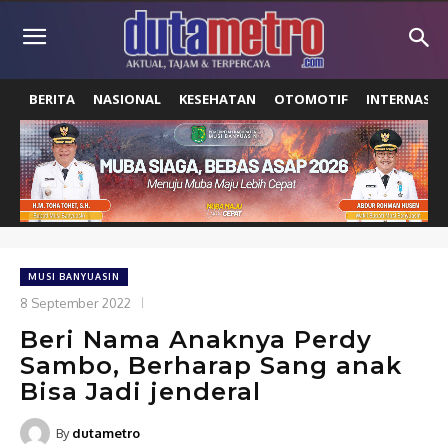
BERITA
NASIONAL
KESEHATAN
OTOMOTIF
INTERNASIO
MUSI BANYUASIN
8 September 2022
Beri Nama Anaknya Perdy
Sambo, Berharap Sang anak
Bisa Jadi jenderal
By
dutametro