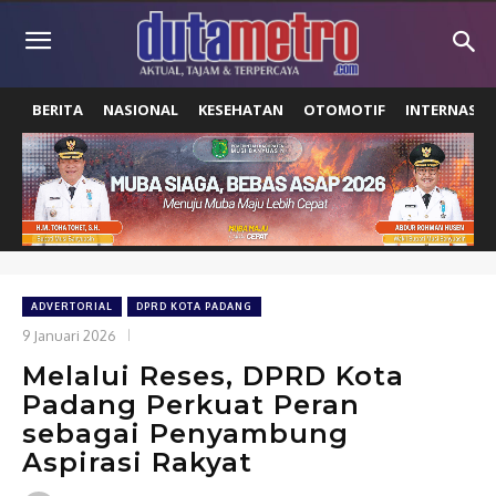
BERITA
NASIONAL
KESEHATAN
OTOMOTIF
INTERNASIO
ADVERTORIAL
DPRD KOTA PADANG
9 Januari 2026
Melalui Reses, DPRD Kota
Padang Perkuat Peran
sebagai Penyambung
Aspirasi Rakyat