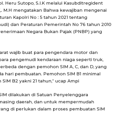
. Heru Sutopo, S.I.K melalui Kasubditregident
.K,. M.H mengatakan Bahwa kewajiban mengenai
uran Kapolri No : 5 tahun 2021 tentang
mudi) dan Peraturan Pemerintah No 76 tahun 2010
s Penerimaan Negara Bukan Pajak (PNBP) yang
syarat wajib buat para pengendara motor dan
 para pengemudi kendaraan niaga seperti truk,
 Berbeda dengan pemohon SIM A, C, dan D, yang
ada hari pembuatan. Pemohon SIM B1 minimal
 SIM B2 yakni 21 tahun,” ucap Ampi
SIM dilakukan di Satuan Penyelenggara
-masing daerah, dan untuk mempermudah
yang di perlukan dalam proses pembuatan SIM