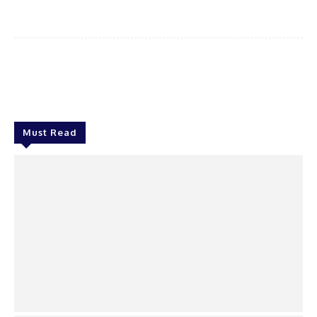
Facebook
Twitter
WhatsApp
Surel
Must Read