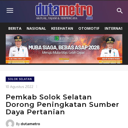
BERITA
NASIONAL
KESEHATAN
OTOMOTIF
INTERNASIO
SOLOK SELATAN
10 Agustus 2022
Pemkab Solok Selatan
Dorong Peningkatan Sumber
Daya Pertanian
By
dutametro