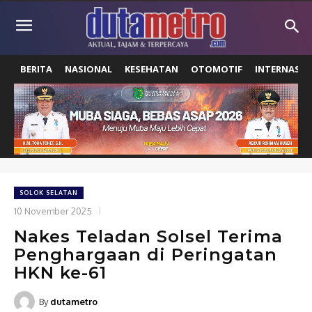
BERITA
NASIONAL
KESEHATAN
OTOMOTIF
INTERNASIO
SOLOK SELATAN
10 November 2025
Nakes Teladan Solsel Terima
Penghargaan di Peringatan
HKN ke-61
By
dutametro