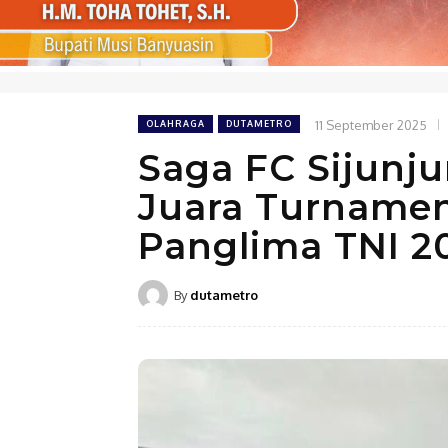
11 September 2025
OLAHRAGA
DUTAMETRO
Saga FC Sijunj
Juara Turnamen
Panglima TNI 2
By
dutametro