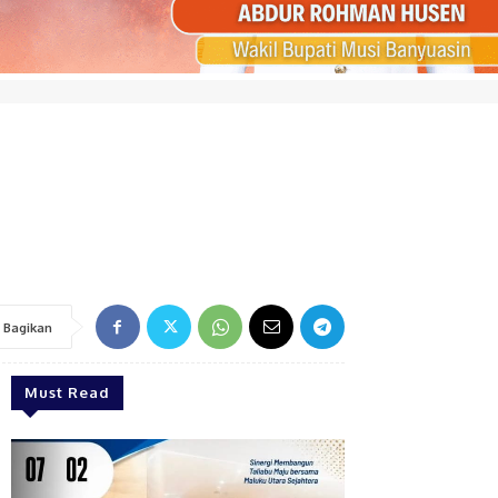
i
Bagikan
Must Read