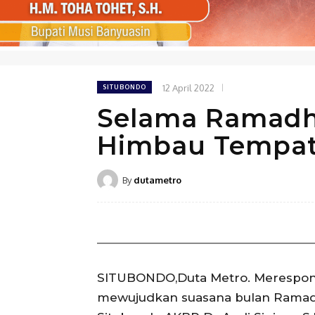
12 April 2022
SITUBONDO
Selama Ramadha
Himbau Tempat 
By
dutametro
SITUBONDO,Duta Metro. Merespon 
mewujudkan suasana bulan Ramad