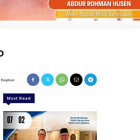
o
Bagikan
Must Read