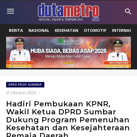
BERITA
NASIONAL
KESEHATAN
OTOMOTIF
INTERNASIO
DPRD PROV SUMBAR
12 Oktober 2024
Hadiri Pembukaan KPNR,
Wakil Ketua DPRD Sumbar
Dukung Program Pemenuhan
Kesehatan dan Kesejahteraan
Remaja Daerah