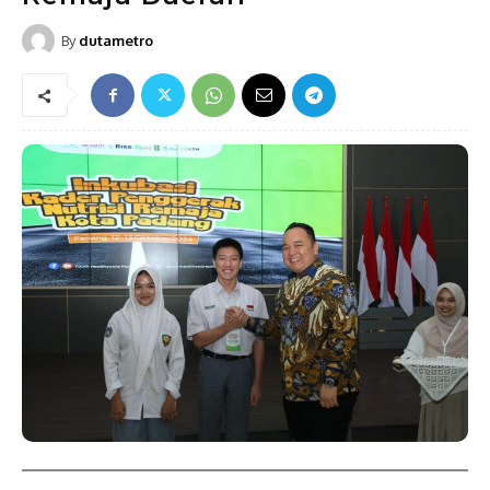
By
dutametro