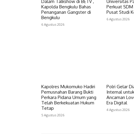
Dalam Talkshow di BETV ,
Universitas P
Kapolda Bengkulu Bahas
Perkuat SDM 
Penanganan Gangster di
Pusat Studi K
Bengkulu
6 Agustus 2026
6 Agustus 2026
Kapolres Mukomuko Hadiri
Polri Gelar D
Pemusnahan Barang Bukti
Internal untu
Perkara Pidana Umum yang
Ancaman Lov
Telah Berkekuatan Hukum
Era Digital
Tetap
4 Agustus 2026
5 Agustus 2026