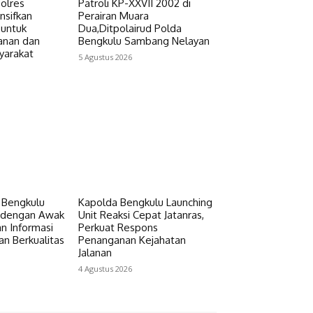
Polres
Patroli KP-XXVII 2002 di
nsifkan
Perairan Muara
 untuk
Dua,Ditpolairud Polda
anan dan
Bengkulu Sambang Nelayan
yarakat
5 Agustus 2026
a Bengkulu
Kapolda Bengkulu Launching
i dengan Awak
Unit Reaksi Cepat Jatanras,
n Informasi
Perkuat Respons
an Berkualitas
Penanganan Kejahatan
Jalanan
4 Agustus 2026