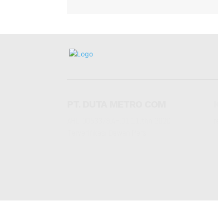
PT. DUTA METRO COM
AHU-0053379.AH.01.11.thn 2020
r
Terverifikasi Dewan Pers