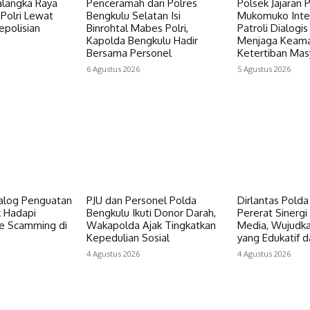
alangka Raya
Penceramah dari Polres
Polsek Jajaran 
Polri Lewat
Bengkulu Selatan Isi
Mukomuko Inte
epolisian
Binrohtal Mabes Polri,
Patroli Dialogis
Kapolda Bengkulu Hadir
Menjaga Keam
Bersama Personel
Ketertiban Mas
6 Agustus 2026
5 Agustus 2026
ialog Penguatan
PJU dan Personel Polda
Dirlantas Pold
k Hadapi
Bengkulu Ikuti Donor Darah,
Pererat Sinerg
e Scamming di
Wakapolda Ajak Tingkatkan
Media, Wujudka
Kepedulian Sosial
yang Edukatif d
4 Agustus 2026
4 Agustus 2026