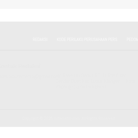
REDAKSI
KODE PERILAKU PERUSAHAAN PERS
PEDOM
Kontak Redaksi
Kantor Redaksi
Jln Raya Ulu Gadut RT 01 RW 6 Kel
edaksidutametro@gmail.com
Bandar Buat Kec Lubuk Kilangan – Kota
Padang -Sumatera Barat
Copyright © 2025 dutametro.com. All Rights Reserved.