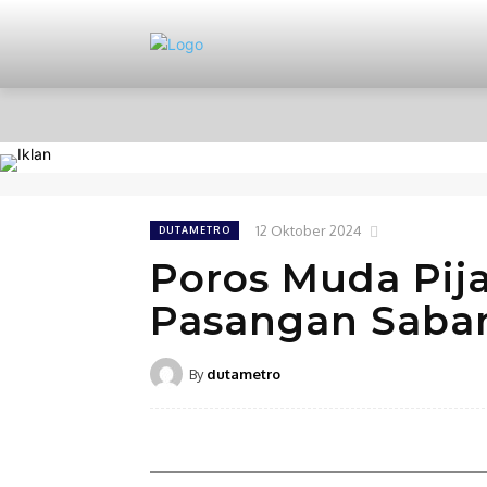
HOME
NASIONAL
PERISTIWA
12 Oktober 2024
DUTAMETRO
Poros Muda Pij
Pasangan Saba
By
dutametro