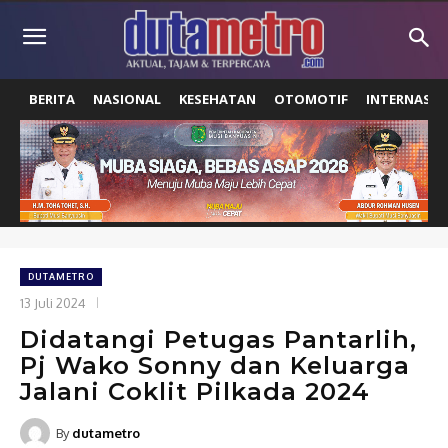
BERITA
NASIONAL
KESEHATAN
OTOMOTIF
INTERNASIO
DUTAMETRO
13 Juli 2024
Didatangi Petugas Pantarlih,
Pj Wako Sonny dan Keluarga
Jalani Coklit Pilkada 2024
By
dutametro