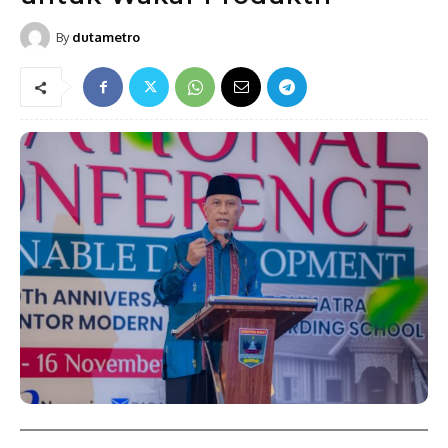
By
dutametro