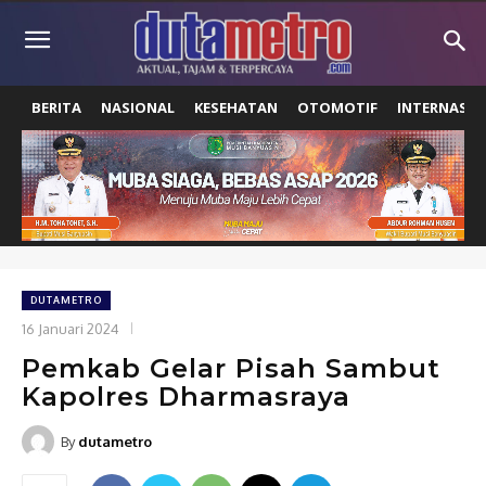
BERITA
NASIONAL
KESEHATAN
OTOMOTIF
INTERNASIO
DUTAMETRO
16 Januari 2024
Pemkab Gelar Pisah Sambut
Kapolres Dharmasraya
By
dutametro