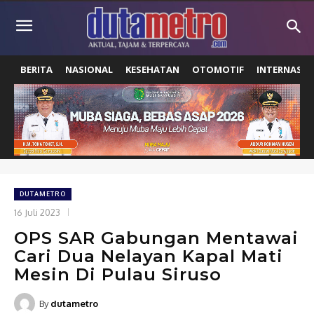
BERITA
NASIONAL
KESEHATAN
OTOMOTIF
INTERNASIO
DUTAMETRO
16 Juli 2023
OPS SAR Gabungan Mentawai
Cari Dua Nelayan Kapal Mati
Mesin Di Pulau Siruso
By
dutametro