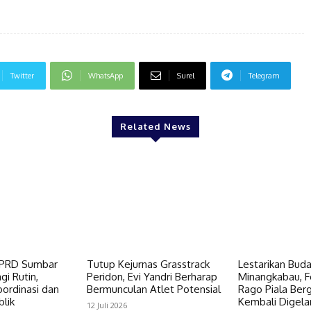
Twitter
WhatsApp
Surel
Telegram
Related News
DPRD Sumbar
Tutup Kejurnas Grasstrack
Lestarikan Bud
gi Rutin,
Peridon, Evi Yandri Berharap
Minangkabau, Fe
ordinasi dan
Bermunculan Atlet Potensial
Rago Piala Bergi
lik
Kembali Digela
12 Juli 2026