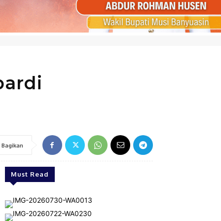
ardi
Bagikan
Must Read