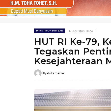
17 Agustus 2024
DPRD PROV SUMBAR
HUT RI Ke-79, 
Tegaskan Penti
Kesejahteraan 
By
dutametro