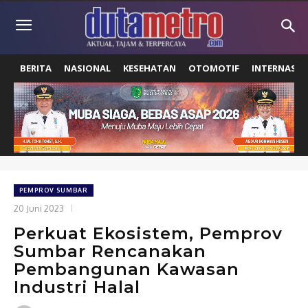
BERITA
NASIONAL
KESEHATAN
OTOMOTIF
INTERNASIO
PEMPROV SUMBAR
20 Juni 2023
Perkuat Ekosistem, Pemprov
Sumbar Rencanakan
Pembangunan Kawasan
Industri Halal