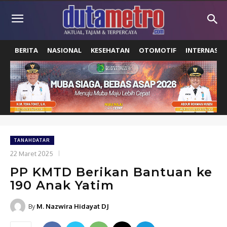
BERITA
NASIONAL
KESEHATAN
OTOMOTIF
INTERNASIO
TANAHDATAR
22 Maret 2025
PP KMTD Berikan Bantuan ke
190 Anak Yatim
By
M. Nazwira Hidayat DJ