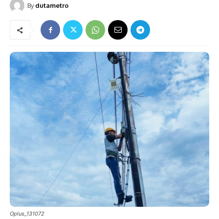
By
dutametro
Oplus_131072