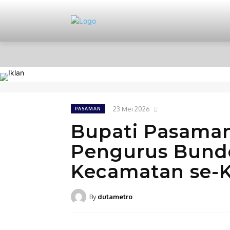
HOME
NASIONAL
PERISTIWA
23 Mei 2026
PASAMAN
Bupati Pasama
Pengurus Bund
Kecamatan se-
By
dutametro