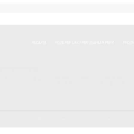
REDAKSI
KODE PERILAKU PERUSAHAAN PERS
PEDOM
Kontak Redaksi
Kantor Redaksi
Jln Raya Ulu Gadut RT 01 RW 6 Kel
edaksidutametro@gmail.com
Bandar Buat Kec Lubuk Kilangan – Kota
Padang -Sumatera Barat
Copyright © 2025 dutametro.com. All Rights Reserved.