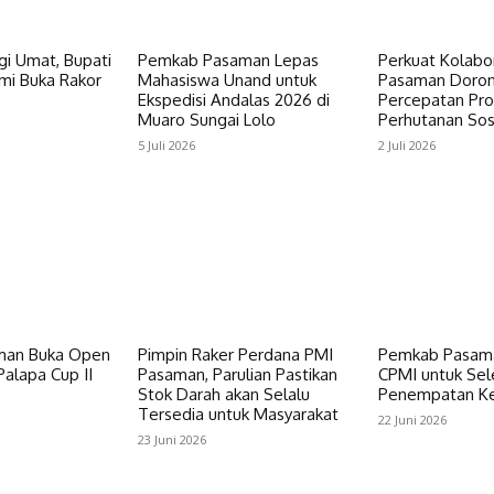
gi Umat, Bupati
Pemkab Pasaman Lepas
Perkuat Kolabor
i Buka Rakor
Mahasiswa Unand untuk
Pasaman Doro
Ekspedisi Andalas 2026 di
Percepatan Pr
Muaro Sungai Lolo
Perhutanan Sos
5 Juli 2026
2 Juli 2026
an Buka Open
Pimpin Raker Perdana PMI
Pemkab Pasama
alapa Cup II
Pasaman, Parulian Pastikan
CPMI untuk Sel
Stok Darah akan Selalu
Penempatan Ke
Tersedia untuk Masyarakat
22 Juni 2026
23 Juni 2026