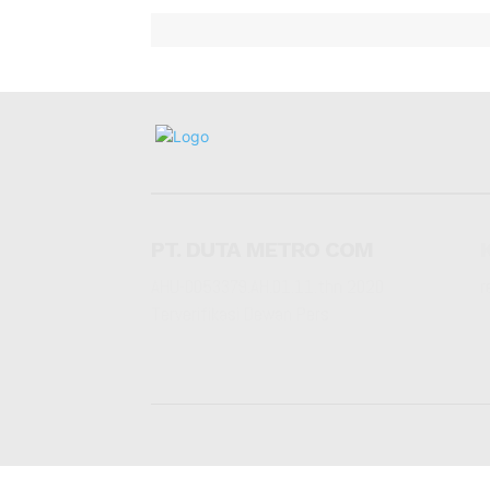
PT. DUTA METRO COM
AHU-0053379.AH.01.11.thn 2020
r
Terverifikasi Dewan Pers