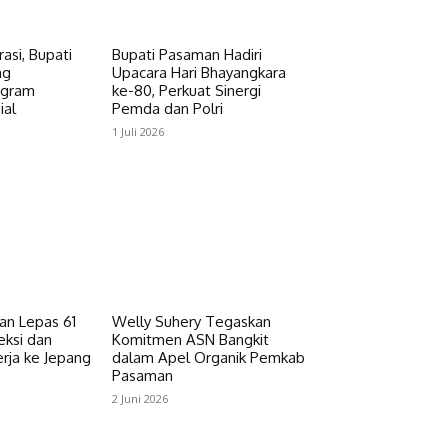
asi, Bupati
Bupati Pasaman Hadiri
ng
Upacara Hari Bhayangkara
ogram
ke-80, Perkuat Sinergi
ial
Pemda dan Polri
1 Juli 2026
n Lepas 61
Welly Suhery Tegaskan
eksi dan
Komitmen ASN Bangkit
rja ke Jepang
dalam Apel Organik Pemkab
Pasaman
2 Juni 2026