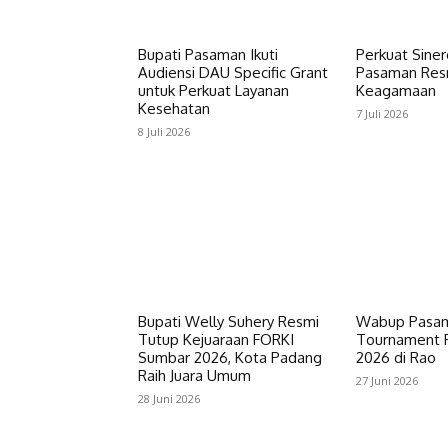
Bupati Pasaman Ikuti
Perkuat Siner
Audiensi DAU Specific Grant
Pasaman Resm
untuk Perkuat Layanan
Keagamaan
Kesehatan
7 Juli 2026
8 Juli 2026
Bupati Welly Suhery Resmi
Wabup Pasam
Tutup Kejuaraan FORKI
Tournament P
Sumbar 2026, Kota Padang
2026 di Rao
Raih Juara Umum
27 Juni 2026
28 Juni 2026