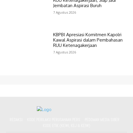
RUU Ketenagakerjaan, Siap Jadi
Jembatan Aspirasi Buruh
7 Agustus 2026
KBPBI Apresiasi Komitmen Kapolri
Kawal Aspirasi dalam Pembahasan
RUU Ketenagakerjaan
7 Agustus 2026
REDAKSI
KODE PERILAKU PERUSAHAAN PERS
PEDOMAN MEDIA SIBER
KODE ETIK (KEWI, KEJ & KEIW)