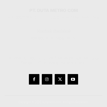
PT. DUTA METRO COM
AHU-0053379.AH.01.11.thn 2020 Terverifikasi Dewan Pers
Kontak Redaksi
redaksidutametro@gmail.com
Kantor Redaksi
Jln Raya Ulu Gadut RT 01 RW 6 Kel Bandar Buat Kec Lubuk
Kilangan – Kota Padang -Sumatera Barat
Copyright © 2025 dutametro.com. All Rights Reserved.