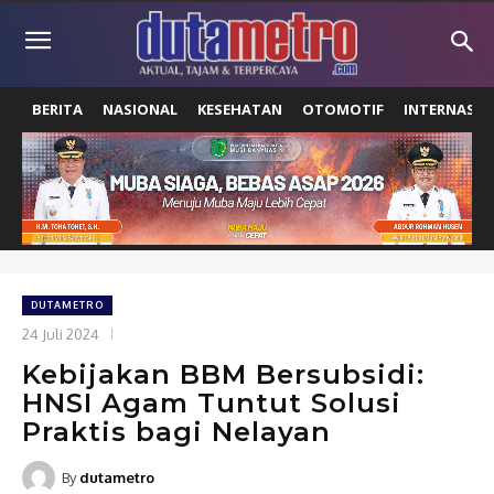
BERITA
NASIONAL
KESEHATAN
OTOMOTIF
INTERNASIO
DUTAMETRO
24 Juli 2024
Kebijakan BBM Bersubsidi:
HNSI Agam Tuntut Solusi
Praktis bagi Nelayan
By
dutametro