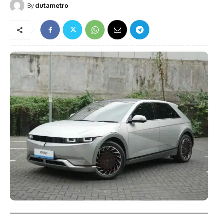
By
dutametro