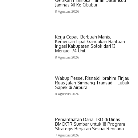
Gerakan Pramuka Tanah Datar Ikuti
Jamnas XII Ke Cibubur
8 Agustus 2026
Kerja Cepat Berbuah Manis,
Kementan Lipat Gandakan Bantuan
Irigasi Kabupaten Solok dari 13
Menjadi 74 Unit
8 Agustus 2026
Wabup Pessel Risnaldi Ibrahim Tinjau
Ruas Jalan Simpang Transad – Lubuk
Sapek di Airpura
8 Agustus 2026
Pemanfaatan Dana TKD di Dinas
BMCKTR Sumbar untuk 18 Program
Strategis Berjalan Sesuai Rencana
7 Agustus 2026