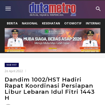
BERITA
NASIONAL
KESEHATAN
OTOMOTIF
INTERNASIO
KAB HST
26 April 2022
Dandim 1002/HST Hadiri
Rapat Koordinasi Persiapan
Libur Lebaran Idul Fitri 1443
H