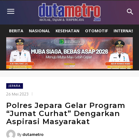
BERITA
NASIONAL
KESEHATAN
OTOMOTIF
INTERNASIO
JEPARA
26 Mei 2023
Polres Jepara Gelar Program
“Jumat Curhat” Dengarkan
Aspirasi Masyarakat
By
dutametro