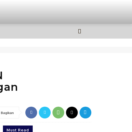
OLAHRAGA
MORE
N
gan
Bagikan
Must Read