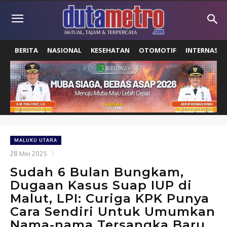
BERITA
NASIONAL
KESEHATAN
OTOMOTIF
INTERNASIO
MALUKU UTARA
28 Mei 2025
Sudah 6 Bulan Bungkam,
Dugaan Kasus Suap IUP di
Malut, LPI: Curiga KPK Punya
Cara Sendiri Untuk Umumkan
Nama-nama Tersangka Baru